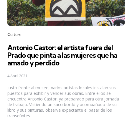
Categories
Culture
Antonio Castor: el artista fuera del
Prado que pinta a las mujeres que ha
amado y perdido
4 April 2021
Justo frente al museo, varios artistas locales instalan sus
puestos para exhibir y vender sus obras. Entre ellos se
encuentra Antonio Castor, ya preparado para otra jornada
de trabajo. Vistiendo un saco bordó y acompañado de su
libro y sus pinturas, observa expectante el pasar de los
transeúntes.