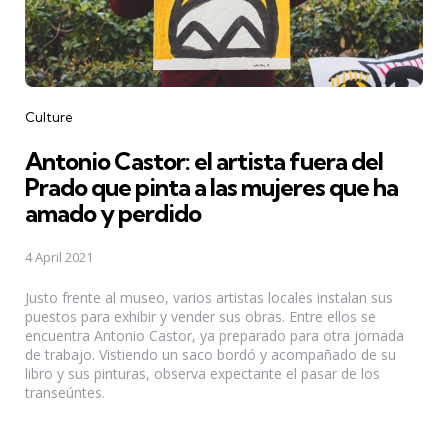
Categories
Culture
Antonio Castor: el artista fuera del
Prado que pinta a las mujeres que ha
amado y perdido
4 April 2021
Justo frente al museo, varios artistas locales instalan sus
puestos para exhibir y vender sus obras. Entre ellos se
encuentra Antonio Castor, ya preparado para otra jornada
de trabajo. Vistiendo un saco bordó y acompañado de su
libro y sus pinturas, observa expectante el pasar de los
transeúntes.