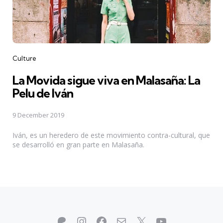
Categories
Culture
La Movida sigue viva en Malasaña: La
Pelu de Iván
9 December 2019
Iván, es un heredero de este movimiento contra-cultural, que
se desarrolló en gran parte en Malasaña.