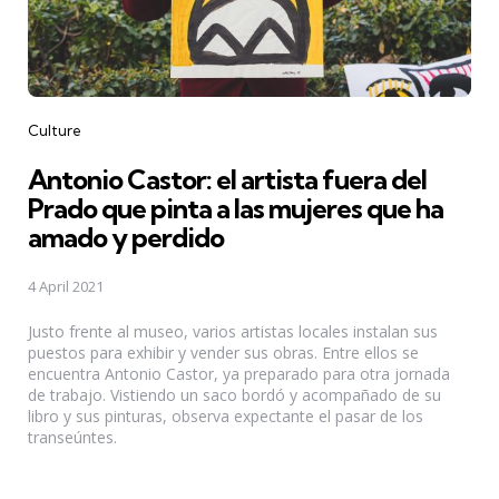
Categories
Culture
Antonio Castor: el artista fuera del
Prado que pinta a las mujeres que ha
amado y perdido
4 April 2021
Justo frente al museo, varios artistas locales instalan sus
puestos para exhibir y vender sus obras. Entre ellos se
encuentra Antonio Castor, ya preparado para otra jornada
de trabajo. Vistiendo un saco bordó y acompañado de su
libro y sus pinturas, observa expectante el pasar de los
transeúntes.