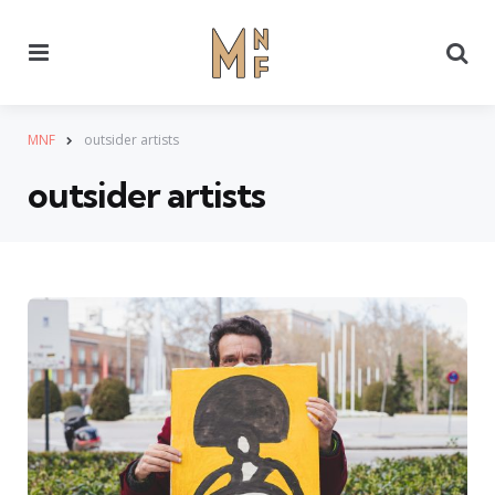
Menu
Se
MNF
outsider artists
outsider artists