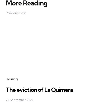
More Reading
Post
navigation
Previous Post
Housing
The eviction of La Quimera
22 September 2022