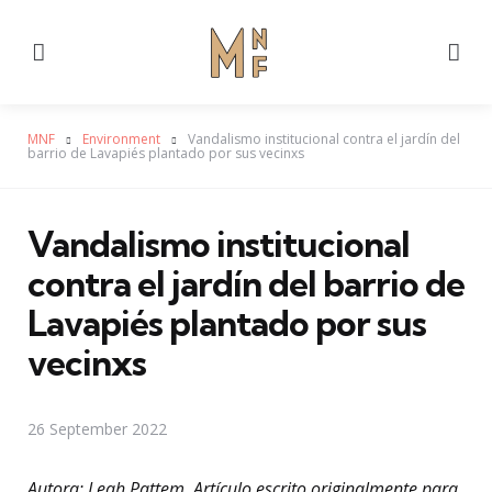
Menu
Se
MNF
Environment
Vandalismo institucional contra el jardín del
barrio de Lavapiés plantado por sus vecinxs
Vandalismo institucional
contra el jardín del barrio de
Lavapiés plantado por sus
vecinxs
26 September 2022
Autora: Leah Pattem. Artículo escrito originalmente para